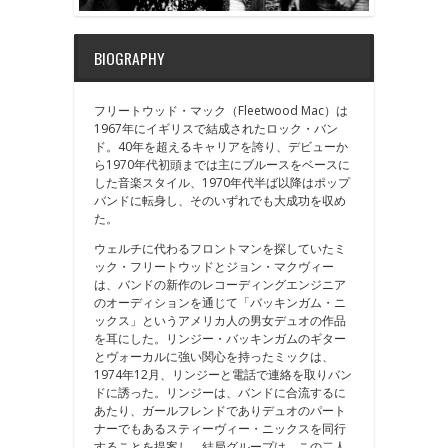
BIOGRAPHY
フリートウッド・マック（Fleetwood Mac）は
1967年にイギリスで結成されたロック・バン
ド。40年を超えるキャリアを誇り、デビューか
ら1970年代初頭までは主にブルースをベースに
した音楽スタイル、1970年代半ば以降はポップ
バンドに転身し、そのいずれでも大成功を収め
た。
ウェルチに代わるフロントマンを探していたミ
ック・フリートウッドとジョン・マクヴィー
は、バンドの新作のレコーディングエンジニア
のオーディションを通じて「バッキンガム・ニ
ックス」というアメリカ人の男女デュオの作品
を耳にした。リンジー・バッキンガムのギター
とヴォーカルに強い関心を持ったミックは、
1974年12月、リンジーと電話で連絡を取りバン
ドに誘った。リンジーは、バンドに合流するに
あたり、ガールフレンドでありデュオのパート
ナーでもあるスティーヴィー・ニックスを同行
することを提案し、結局グループは、この二人