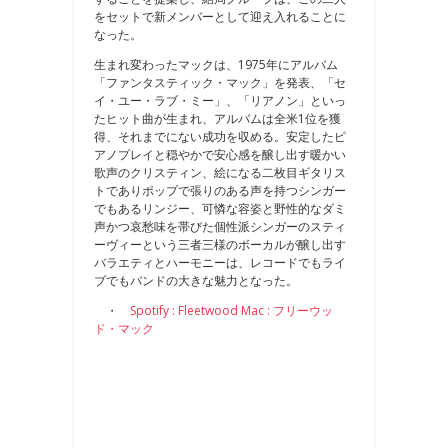
をセットで新メンバーとして迎え入れることに
なった。
生まれ変わったマックは、1975年にアルバム
「ファンタスティック・マック」を発表、「セ
イ・ユー・ラブ・ミー」、「リアノン」といっ
たヒット曲が生まれ、アルバムは全米1位を獲
得、それまでにない成功を収める。安定したピ
アノプレイと穏やかで安心感を醸し出す暖かい
歌声のクリスティン、絵になる二枚目ギタリス
トでありポップで張りのある声を持つシンガー
でもあるリンジー、可憐な容姿と野性的なダミ
声かつ哀愁味を帯びた個性派シンガーのスティ
ーヴィーという三者三様のボーカルが醸し出す
バラエティとハーモニーは、レコードでもライ
ブでもバンドの大きな魅力となった。
・
Spotify : Fleetwood Mac : フリーウッ
ド・マック