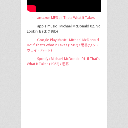
・
amazon MP3 : If Thats What It Takes
・ apple music : Michael McDonald 02. No
Lookin’ Back (1985)
・
Google Play Music : Michael McDonald
02: If That’s What It Takes (1982) / 思慕(ワン・
ウェイ・ハート)
・
Spotify : Michael McDonald 01: If That’s
What It Takes (1982) / 思慕